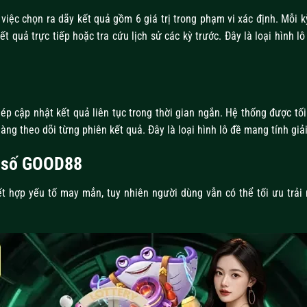
iệc chọn ra dãy kết quả gồm 6 giá trị trong phạm vi xác định. Mỗi k
ết quả trực tiếp hoặc tra cứu lịch sử các kỳ trước. Đây là loại hình 
ép cập nhật kết quả liên tục trong thời gian ngắn. Hệ thống được tối 
ng theo dõi từng phiên kết quả. Đây là loại hình lô đề mang tính giải 
ổ số GOOD88
kết hợp yếu tố may mắn, tuy nhiên người dùng vẫn có thể tối ưu trả