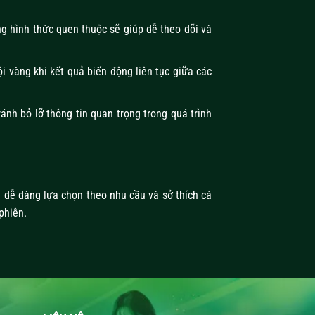
ng hình thức quen thuộc sẽ giúp dễ theo dõi và
ội vàng khi kết quả biến động liên tục giữa các
ánh bỏ lỡ thông tin quan trọng trong quá trình
 dễ dàng lựa chọn theo nhu cầu và sở thích cá
phiên.