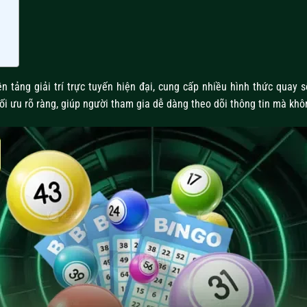
tảng giải trí trực tuyến hiện đại, cung cấp nhiều hình thức quay số
tối ưu rõ ràng, giúp người tham gia dễ dàng theo dõi thông tin mà khô