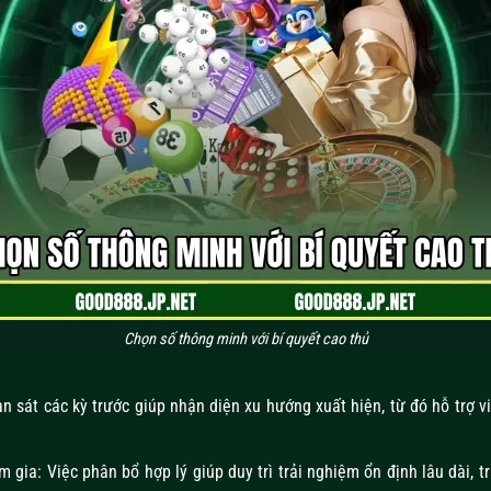
Chọn số thông minh với bí quyết cao thủ
n sát các kỳ trước giúp nhận diện xu hướng xuất hiện, từ đó hỗ trợ vi
 gia: Việc phân bổ hợp lý giúp duy trì trải nghiệm ổn định lâu dài, t