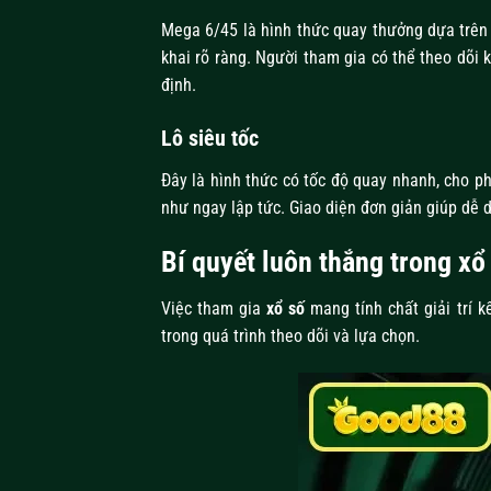
Mega 6/45 là hình thức quay thưởng dựa trên v
khai rõ ràng. Người tham gia có thể theo dõi k
định.
Lô siêu tốc
Đây là hình thức có tốc độ quay nhanh, cho ph
như ngay lập tức. Giao diện đơn giản giúp dễ dà
Bí quyết luôn thắng trong x
Việc tham gia
xổ số
mang tính chất giải trí 
trong quá trình theo dõi và lựa chọn.