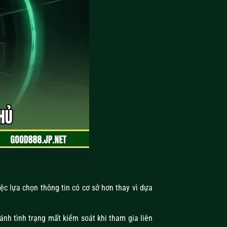
ệc lựa chọn thông tin có cơ sở hơn thay vì dựa
ránh tình trạng mất kiểm soát khi tham gia liên