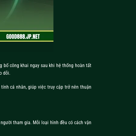
ng bố công khai ngay sau khi hệ thống hoàn tất
o dõi.
tính cá nhân, giúp việc truy cập trở nên thuận
người tham gia. Mỗi loại hình đều có cách vận