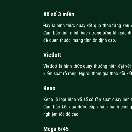
Xổ số 3 miền
Đây là hình thức quay kết quả theo từng khu 
đảm bảo tính minh bạch trong từng lần xác định
đề quen thuộc, mang tính ổn định cao.
Vietlott
Vietlott là hình thức quay thưởng hiện đại vớ
kiểm soát rõ ràng. Người tham gia theo dõi kết 
Keno
Keno là loại hình
xổ số
có tần suất quay liên
đảm bảo kết quả được cập nhật nhanh chóng. 
nghiệm tốc độ cao.
Mega 6/45