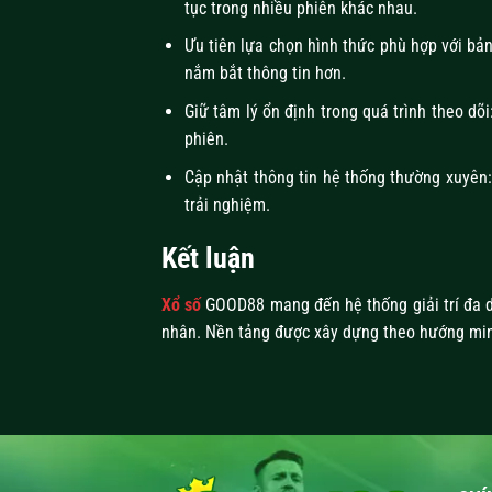
tục trong nhiều phiên khác nhau.
Ưu tiên lựa chọn hình thức phù hợp với bản
nắm bắt thông tin hơn.
Giữ tâm lý ổn định trong quá trình theo dõi
phiên.
Cập nhật thông tin hệ thống thường xuyên: 
trải nghiệm.
Kết luận
Xổ số
GOOD88 mang đến hệ thống giải trí đa d
nhân. Nền tảng được xây dựng theo hướng minh